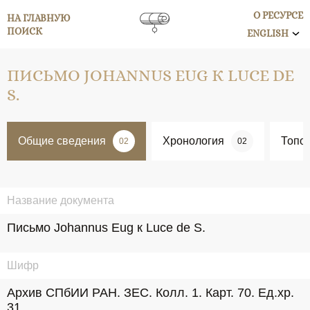
О РЕСУРСЕ
НА ГЛАВНУЮ
ПОИСК
ENGLISH
ПИСЬМО JOHANNUS EUG К LUCE DE
S.
Общие сведения
Хронология
Топо
02
02
Название документа
Письмо Johannus Eug к Luce de S.
Шифр
Архив СПбИИ РАН. ЗЕС. Колл. 1. Карт. 70. Ед.хр. 
31.