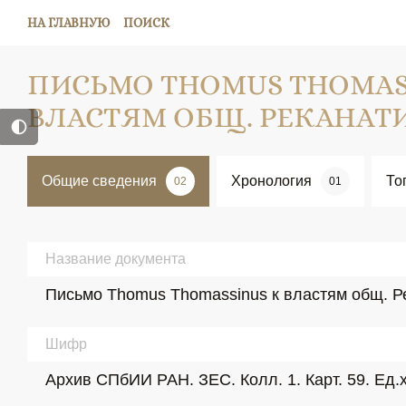
НА ГЛАВНУЮ
ПОИСК
ПИСЬМО THOMUS THOMAS
ВЛАСТЯМ ОБЩ. РЕКАНАТ
Общие сведения
Хронология
То
02
01
Название документа
Письмо Thomus Thomassinus к властям общ. Р
Шифр
Архив СПбИИ РАН. ЗЕС. Колл. 1. Карт. 59. Ед.х