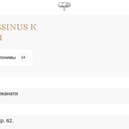
SINUS К
И
понимы
04
еканати
р. 62.