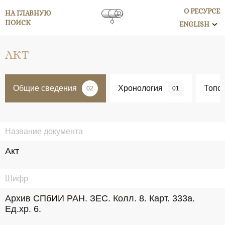
О РЕСУРСЕ
НА ГЛАВНУЮ
ПОИСК
ENGLISH
АКТ
Общие сведения
Хронология
Топо
02
01
Название документа
Акт
Шифр
Архив СПбИИ РАН. ЗЕС. Колл. 8. Карт. 333а. 
Ед.хр. 6.