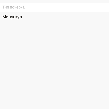
Тип почерка
Минускул