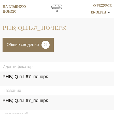
О РЕСУРСЕ
НА ГЛАВНУЮ
ПОИСК
ENGLISH
РНБ; Q.П.I.67_ПОЧЕРК
Общие сведения
04
Идентификатор
РНБ; Q.п.I.67_почерк
Название
РНБ; Q.п.I.67_почерк