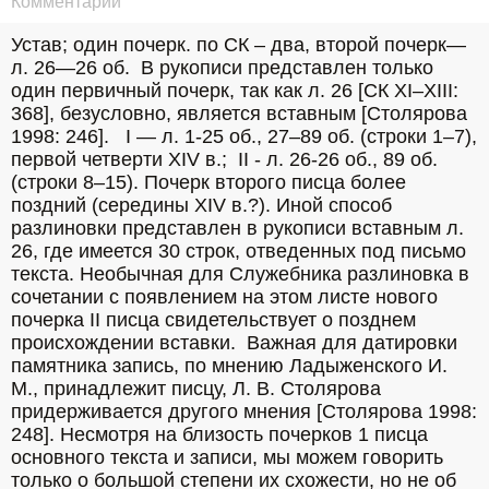
Комментарий
Устав; один почерк. по СК – два, второй почерк— 
л. 26—26 об.  В рукописи представлен только 
один первичный почерк, так как л. 26 [СК XI–XIII: 
368], безусловно, является вставным [Столярова 
1998: 246].   I — л. 1-25 об., 27–89 об. (строки 1–7), 
первой четверти XIV в.;  II - л. 26-26 об., 89 об. 
(строки 8–15). Почерк второго писца более 
поздний (середины XIV в.?). Иной способ 
разлиновки представлен в рукописи вставным л. 
26, где имеется 30 строк, отведенных под письмо 
текста. Необычная для Служебника разлиновка в 
сочетании с появлением на этом листе нового 
почерка II писца свидетельствует о позднем 
происхождении вставки.  Важная для датировки 
памятника запись, по мнению Ладыженского И. 
М., принадлежит писцу, Л. В. Столярова 
придерживается другого мнения [Столярова 1998: 
248]. Несмотря на близость почерков 1 писца 
основного текста и записи, мы можем говорить 
только о большой степени их схожести, но не об 