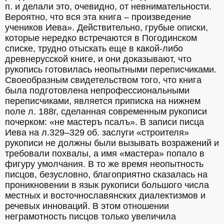
п. и делали это, очевидно, от невнимательности. 
Вероятно, что вся эта книга – произведение 
учеников Иева». Действительно, грубые описки, 
которые нередко встречаются в Погодинском 
списке, трудно отыскать еще в какой-либо 
древнерусской книге, и они доказывают, что 
рукопись готовилась неопытными переписчиками. 
Своеобразным свидетельством того, что книга 
была подготовлена непрофессиональными 
переписчиками, является приписка на нижнем 
поле л. 188г, сделанная современным рукописи 
почерком: «не мастеръ псалъ». В записи писца 
Иева на л.329–329 об. заслуги «строителя» 
рукописи не должны были вызывать возражений и 
требовали похвалы, а имя «мастера» попало в 
фигуру умолчания. В то же время неопытность 
писцов, безусловно, благоприятно сказалась на 
проникновении в язык рукописи большого числа 
местных и восточнославянских диалектизмов и 
речевых инноваций. В этом отношении 
неграмотность писцов только увеличила 