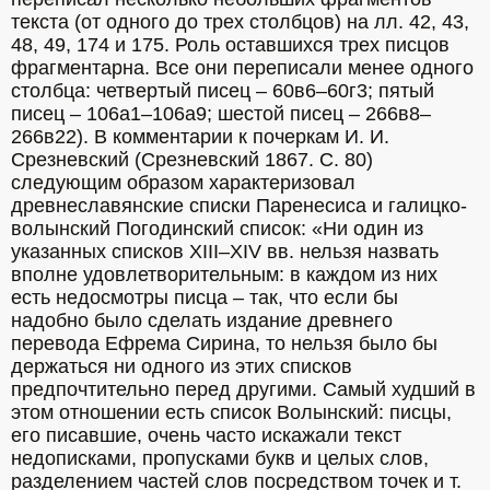
текста (от одного до трех столбцов) на лл. 42, 43, 
48, 49, 174 и 175. Роль оставшихся трех писцов 
фрагментарна. Все они переписали менее одного 
столбца: четвертый писец – 60в6–60г3; пятый 
писец – 106а1–106а9; шестой писец – 266в8–
266в22). В комментарии к почеркам И. И. 
Срезневский (Срезневский 1867. С. 80) 
следующим образом характеризовал 
древнеславянские списки Паренесиса и галицко-
волынский Погодинский список: «Ни один из 
указанных списков XIII–XIV вв. нельзя назвать 
вполне удовлетворительным: в каждом из них 
есть недосмотры писца – так, что если бы 
надобно было сделать издание древнего 
перевода Ефрема Сирина, то нельзя было бы 
держаться ни одного из этих списков 
предпочтительно перед другими. Самый худший в 
этом отношении есть список Волынский: писцы, 
его писавшие, очень часто искажали текст 
недописками, пропусками букв и целых слов, 
разделением частей слов посредством точек и т. 