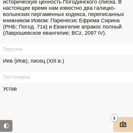
историческую ценность Погодинского списка. В 
настоящее время нам известно два галицко-
волынских пергаменных кодекса, переписанных 
книжником Иовом: Паренесис Ефрема Сирина 
(РНБ; Погод. 71а) и Евангелие апракос полный 
(Лаврошевское евангелие; BCz, 2097 IV).
Персона
Иев (Иов), писец (XIII в.)
Тип почерка
Устав
1