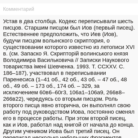
Комментарий
Устав в два столбца. Кодекс переписывали шесть 
писцов. Старшим писцом был Иов (первый писец). 
Естественнее предположить, что Иев (Иов), 
будучи писцом волынского скриптория, о 
существовании которого известно из летописи XVI 
в. (см. Запаско Я. Скрипторій волинського князя 
Володимира Васильковича // Записки Наукового 
товариства імені Шевченка. 1993. Т. ССХХV. C. 
186–187), участвовал в переписывании 
Паренесиса (1–41 об., 42 об., 43 об. – 47 об., 48 
об., 49 об. – 173 об., 174 об. – 329, за 
исключением 60в6–60г3, 106а1–106а9, 266в8–
266в22), чередуясь со вторым писцом. Роль 
второго писца явно вторична, он выполнял свою 
работу под руководством Иова, постоянно сменял 
его в процессе работы. При этом второй писец, 
как и Иов, работал над книгой от начала до конца. 
Другим учеником Иова был третий писец. Он 
переписал несколько небольших фрагментов 