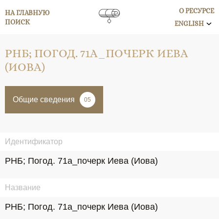
О РЕСУРСЕ
НА ГЛАВНУЮ
ПОИСК
ENGLISH
РНБ; ПОГОД. 71А_ПОЧЕРК ИЕВА
(ИОВА)
Общие сведения
05
Идентификатор
РНБ; Погод. 71а_почерк Иева (Иова)
Название
РНБ; Погод. 71а_почерк Иева (Иова)