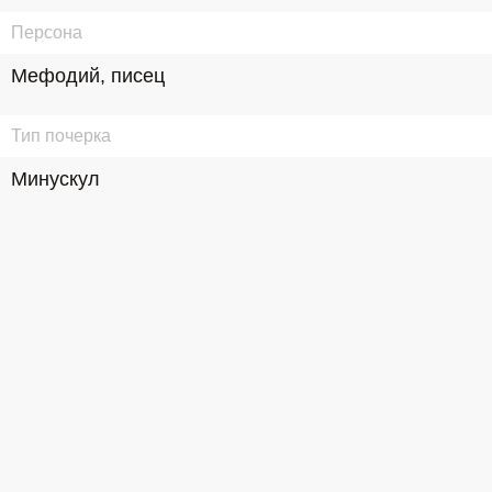
Персона
Мефодий, писец
Тип почерка
Минускул