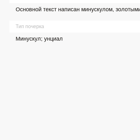
Основной текст написан минускулом, золотым
Тип почерка
Минускул; унциал