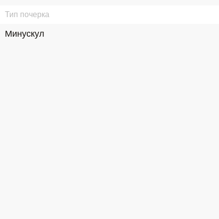
Тип почерка
Минускул