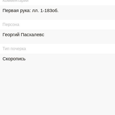
Комментарий
Первая рука: лл. 1-183об.
Персона
Георгий Пасхалевс
Тип почерка
Скоропись