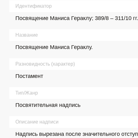
Идентификатор
Посвящение Маниса Гераклу; 389/8 – 311/10 гг
Название
Посвящение Маниса Гераклу.
Разновидность (характер)
Постамент
Тип/Жанр
Посвятительная надпись
Описание надписи
Надпись вырезана после значительного отступа