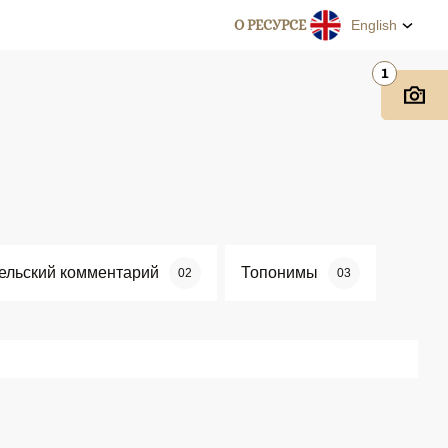
О РЕСУРСЕ
English
1
ельский комментарий
Топонимы
02
03