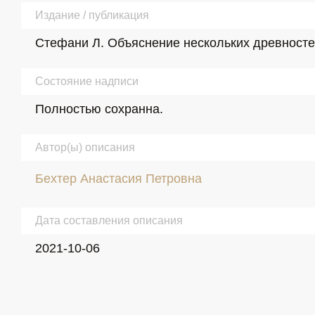
Издание / публикация
Стефани Л. Объяснение нескольких древностей, 
Состояние надписи
Полностью сохранна.
Автор(ы) описания
Бехтер Анастасия Петровна
Дата составления описания
2021-10-06