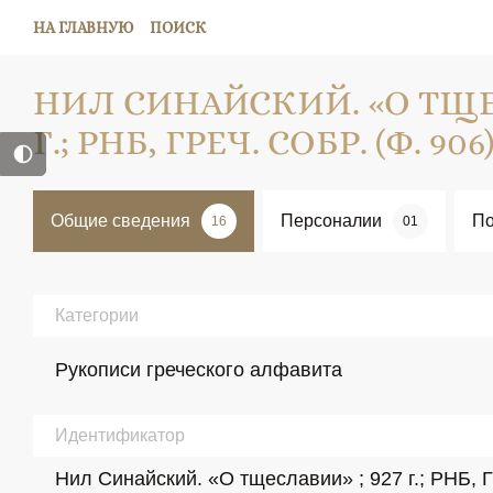
НА ГЛАВНУЮ
ПОИСК
НИЛ СИНАЙСКИЙ. «О ТЩЕС
Г.; РНБ, ГРЕЧ. СОБР. (Ф. 906
Общие сведения
Персоналии
По
16
01
Категории
Рукописи греческого алфавита
Идентификатор
Нил Синайский. «О тщеславии» ; 927 г.; РНБ, Г