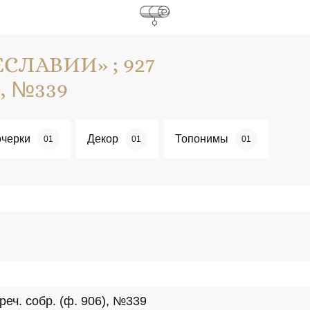
ЛАВИИ» ; 927
), №339
черки
Декор
Топонимы
01
01
01
реч. собр. (ф. 906), №339