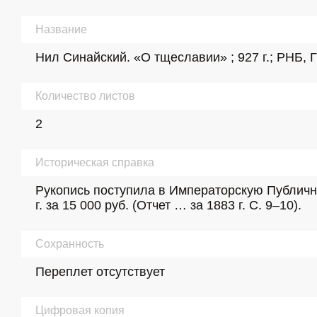
Название
Нил Синайский. «О тщеславии» ; 927 г.; РНБ, Г
Количество листов
2
Историческая справка
Рукопись поступила в Императорскую Публичну
г. за 15 000 руб. (Отчет … за 1883 г. С. 9–10).
Сохранность
Переплет отсутствует
Цифровая копия