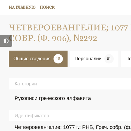
НА ГЛАВНУЮ
ПОИСК
ЧЕТВЕРОЕВАНГЕЛИЕ; 1077 Г
СОБР. (Ф. 906), №292
Общие сведения
Персоналии
По
15
01
Категории
Рукописи греческого алфавита
Идентификатор
Четвероевангелие; 1077 г.; РНБ, Греч. собр. (ф