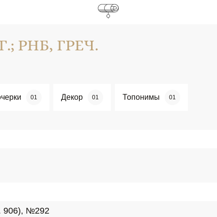
.; РНБ, ГРЕЧ.
черки
Декор
Топонимы
01
01
01
. 906), №292