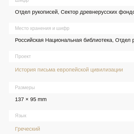
Шифр
Отдел рукописей, Сектор древнерусских фондов
Место хранения и шифр
Российская Национальная библиотека, Отдел р
Проект
История письма европейской цивилизации
Размеры
137 × 95 mm
Язык
Греческий