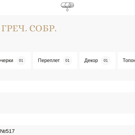
 ГРЕЧ. СОБР.
черки
Переплет
Декор
Топо
01
01
01
, №517