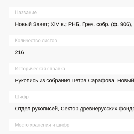
Название
Новый Завет; XIV в.; РНБ, Греч. собр. (ф. 906)
Количество листов
216
Историческая справка
Рукопись из собрания Петра Сарафова. Новый З
Шифр
Отдел рукописей, Сектор древнерусских фондов
Место хранения и шифр