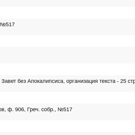
, №517
авет без Апокалипсиса, организация текста - 25 стр
, ф. 906, Греч. собр., №517