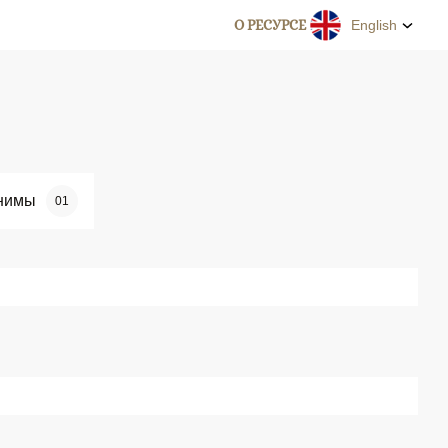
О РЕСУРСЕ
English
нимы
01