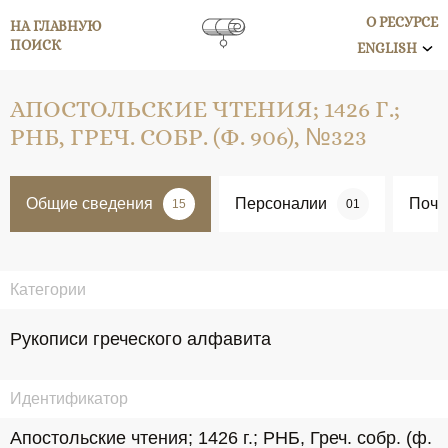
О РЕСУРСЕ
НА ГЛАВНУЮ
ПОИСК
ENGLISH
АПОСТОЛЬСКИЕ ЧТЕНИЯ; 1426 Г.;
РНБ, ГРЕЧ. СОБР. (Ф. 906), №323
Общие сведения
Персоналии
Поче
15
01
Категории
Рукописи греческого алфавита
Идентификатор
Апостольские чтения; 1426 г.; РНБ, Греч. собр. (ф. 