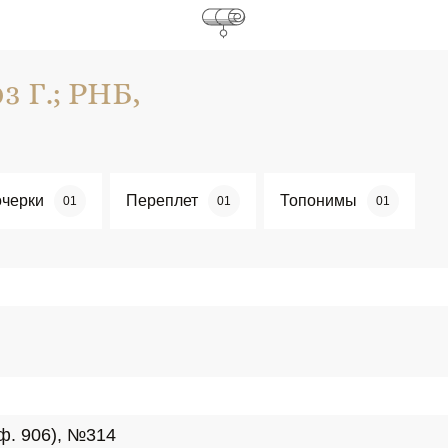
 Г.; РНБ,
черки
Переплет
Топонимы
01
01
01
(ф. 906), №314