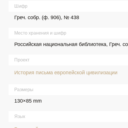
Шифр
Греч. собр. (ф. 906), № 438
Место хранения и шифр
Российская национальная библиотека, Греч. со
Проект
История письма европейской цивилизации
Размеры
130×85 mm
Язык