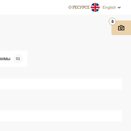
О РЕСУРСЕ
English
5
нимы
01