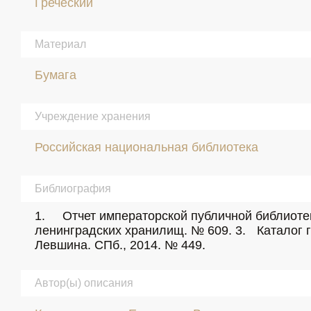
Греческий
Материал
Бумага
Учреждение хранения
Российская национальная библиотека
Библиография
1.	Отчет императорской публичной библиотеки за 1883 г. Спб., 1885. С. 151. (№ 49). 2.	Гранстрем Е. Э. Каталог греческих рукописей 
ленинградских хранилищ. № 609. 3.	Каталог греческих рукописей Российской национальной библиотеки / Сост. И.Н. Лебедева, науч. ред.: Ж.Л. 
Левшина. СПб., 2014. № 449.
Автор(ы) описания