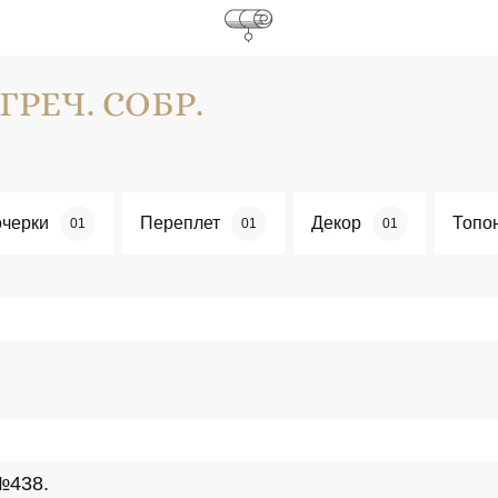
ГРЕЧ. СОБР.
черки
Переплет
Декор
Топо
01
01
01
 №438.