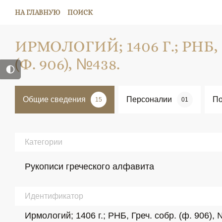
НА ГЛАВНУЮ
ПОИСК
ИРМОЛОГИЙ; 1406 Г.; РНБ, 
(Ф. 906), №438.
Общие сведения
Персоналии
По
15
01
Категории
Рукописи греческого алфавита
Идентификатор
Ирмологий; 1406 г.; РНБ, Греч. собр. (ф. 906),