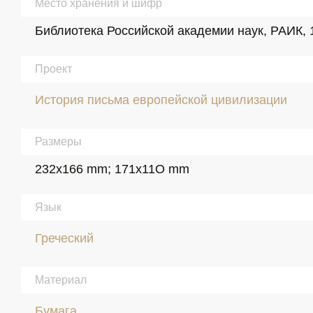
Место хранения и шифр
Библиотека Российской академии наук, РАИК, 
Проект
История письма европейской цивилизации
Размеры
232x166 mm; 171x11O mm
Язык
Греческий
Материал
Бумага