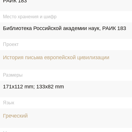
РАИК 183
Место хранения и шифр
Библиотека Российской академии наук, РАИК 183
Проект
История письма европейской цивилизации
Размеры
171x112 mm; 133x82 mm
Язык
Греческий