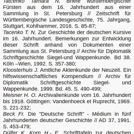
Tatcenko Tamara N. 
Briefe württembergischer 
Fürsten aus dem 16. Jahrhundert aus einer 
Sammlung in St. Petersburg // Zeitschrift für 
Württembergische Landesgeschichte, 75. Jahrgang, 
Stuttgart, Kohlhammer, 2016. S. 85-87;
Tacenko T. N.
 Zur Geschichte der deutschen Kursive 
im 16. Jahrhundert. Bemerkungen zur Entwicklung 
dieser Schrift anhand von Dokumenten einer 
Sammlung aus St. Petersburg // Archiv für Diplomatik 
Schriftgeschichte Siegel-und Wappenkunde. Bd 38. 
Köln –Wien, 1992. S. 357-380;
Kloosterhuis J.
 Amtliche Aktenkunde der Neuzeit. Ein 
hilfswissenschaftliches Kompendium // Archiv für 
Diplomatik Schriftgeschichte Siegel- und 
Wappenkunde. 1999. Bd. 45. S. 490-499;
Meisner H. O.
 Archivalienkunde vom 16. Jahrhundert 
bis 1918. Göttingen: Vandenhoeck et Ruprecht, 1969. 
S. 221-232;
Beck Fr.
 Die "Deutsche Schrift" - Médium in fünf 
Jahrhunderten deutscher Geschichte // AD 37, 1991. 
S. 453-479;
Dülfer K. Korn H.- E.
 Schrifttafeln zur deutschen 