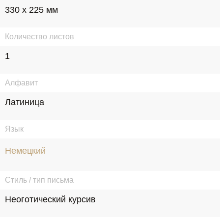
330 х 225 мм
Количество листов
1
Алфавит
Латиница
Язык
Немецкий
Стиль / тип письма
Неоготический курсив