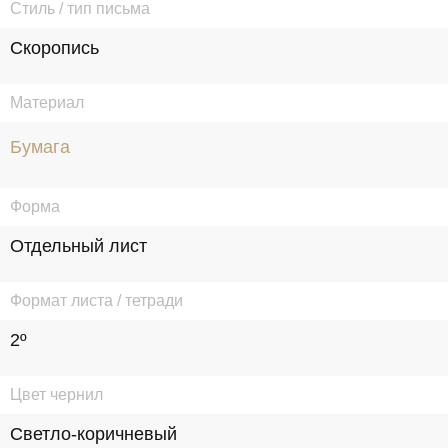
Стиль / тип письма
Скоропись
Материал
Бумага
Форма
Отдельный лист
Формат листа / тетради
2º
Цвет чернил
Светло-коричневый