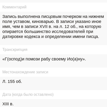
Комментарий
Запись выполнена писцовым почерком на нижнем 
поле уставом, киноварью. В записи указано иное 
имя, чем в записи XVII в. на л. 12 об., на которую 
опирается большинство исследователей при 
датировке кодекса и определении имени писца.
Транскрипция
«Г(оспод)и помози рабу своему Ио(а)ну».
Местонахождение записи
Л. 155 об.
Дата (когда было оставлено)
XIII в.