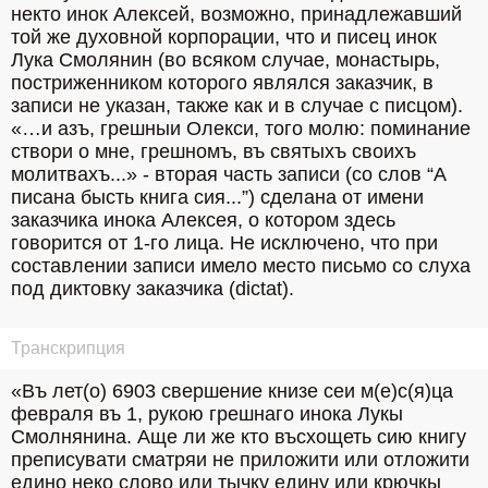
некто инок Алексей, возможно, принадлежавший 
той же духовной корпорации, что и писец инок 
Лука Смолянин (во всяком случае, монастырь, 
постриженником которого являлся заказчик, в 
записи не указан, также как и в случае с писцом). 
«…и азъ, грешныи Олекси, того молю: поминание 
створи о мне, грешномъ, въ святыхъ своихъ 
молитвахъ...» - вторая часть записи (со слов “А 
писана бысть книга сия...”) сделана от имени 
заказчика инока Алексея, о котором здесь 
говорится от 1-го лица. Не исключено, что при 
составлении записи имело место письмо со слуха 
под диктовку заказчика (dictat).
Транскрипция
«Въ лет(о) 6903 свершение книзе сеи м(е)с(я)ца 
февраля въ 1, рукою грешнаго инока Лукы 
Смолнянина. Аще ли же кто въсхощеть сию книгу 
преписувати сматряи не приложити или отложити 
едино неко слово или тычку едину или крючкы 