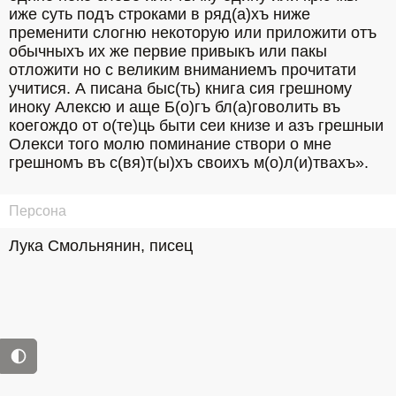
иже суть подъ строками в ряд(а)хъ ниже 
пременити слогню некоторую или приложити отъ 
обычныхъ их же первие привыкъ или пакы 
отложити но с великим вниманиемъ прочитати 
учитися. А писана быс(ть) книга сия грешному 
иноку Алексю и аще Б(о)гъ бл(а)говолить въ 
коегождо от о(те)ць быти сеи книзе и азъ грешныи 
Олекси того молю поминание створи о мне 
грешномъ въ с(вя)т(ы)хъ своихъ м(о)л(и)твахъ».
Персона
Лука Смольнянин, писец