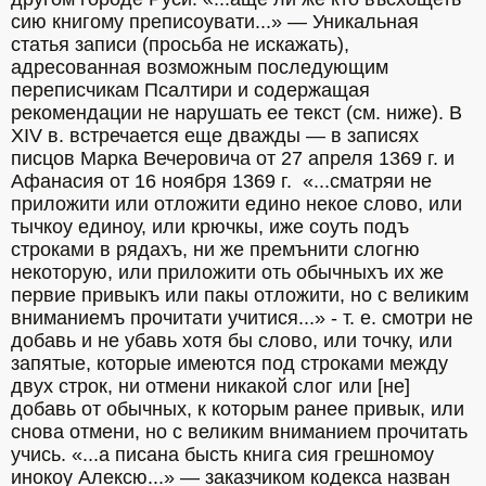
сию книгому преписоувати...» — Уникальная 
статья записи (просьба не искажать), 
адресованная возможным последующим 
переписчикам Псалтири и содержащая 
рекомендации не нарушать ее текст (см. ниже). В 
XIV в. встречается еще дважды — в записях 
писцов Марка Вечеровича от 27 апреля 1369 г. и 
Афанасия от 16 ноября 1369 г.  «...сматряи не 
приложити или отложити едино некое слово, или 
тычкоу единоу, или крючкы, иже соуть подъ 
строками в рядахъ, ни же премънити слогню 
некоторую, или приложити оть обычныхъ их же 
первие привыкъ или пакы отложити, но с великим 
вниманиемъ прочитати учитися...» - т. е. смотри не 
добавь и не убавь хотя бы слово, или точку, или 
запятые, которые имеются под строками между 
двух строк, ни отмени никакой слог или [не] 
добавь от обычных, к которым ранее привык, или 
снова отмени, но с великим вниманием прочитать 
учись. «...а писана бысть книга сия грешномоу 
инокоу Алексю...» — заказчиком кодекса назван 