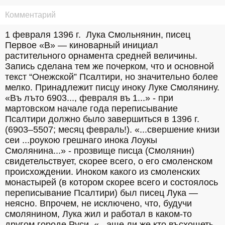
Комментарий
1 февраля 1396 г.  Лука Смольнянин, писец 
Первое «В» — киноварный инициал 
растительного орнамента средней величины. 
Запись сделана тем же почерком, что и основной 
текст “Онежской” Псалтири, но значительно более 
мелко. Принадлежит писцу иноку Луке Смолянину. 
«Въ лъто 6903..., февраля въ 1...» - при 
мартовском начале года переписывание 
Псалтири должно было завершиться в 1396 г. 
(6903–5507; месяц февраль!). «...свершение книзи 
сеи ...роукою грешнаго инока Лоукы 
Смолянина...» - прозвище писца (Смолянин) 
свидетельствует, скорее всего, о его смоленском 
происхождении. Иноком какого из смоленских 
монастырей (в котором скорее всего и состоялось 
переписывание Псалтири) был писец Лука —
неясно. Впрочем, не исключено, что, будучи 
смолянином, Лука жил и работал в каком-то 
другом городе Руси. «...аще ли же кто въсхощеть 