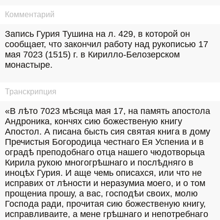
Комментарий
Запись Гурия Тушина на л. 429, в которой он 
сообщает, что закончил работу над рукописью 17 
мая 7023 (1515) г. в Кирилло-Белозерском 
монастыре.
Транскрипция
«В лѣто 7023 мѣсяца мая 17, на память апостола 
Андроника, кончях сию божественую книгу 
Апостол. А писана бысть сия святая книга в дому 
Пречистыя Богородица честнаго Ея Успениа и в 
оградѣ преподобнаго отца нашего чюдотворьца 
Кирила рукою многогрѣшнаго и послѣдняго в 
иноцѣх Гурия. И аще чемь описахся, или что не 
исправих от лѣности и неразумиа моего, и о том 
прощениа прошу, а вас, господѣи своих, молю 
Господа ради, прочитая сию божественую книгу, 
исправливаите, а мене грѣшнаго и непотребнаго 