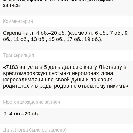
запись
Комментарий
Скрепа на л. 4 об.–20 об. (кроме лл. 6 об., 7 об., 9 
об., 11 об., 13 об., 15 об., 17 об., 19 об.).
Транскрипция
«7183 августа в 5 день дал сию книгу Лѣствицу в 
Крестомаровскую пустыню иеромонах Иона 
Иеросалимлянин по своей души и по своих 
родителех и в роды родов не отъемлему никимъ».
Местонахождение записи
Л. 4 об.–20 об.
Дата (когда было оставлено)