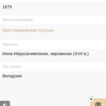
1675
Местоположение
Крестомаровская пустынь
Персона
Иона Иерусалимлянин, иеромонах (XVII в.)
Тип записи
Вкладная
9