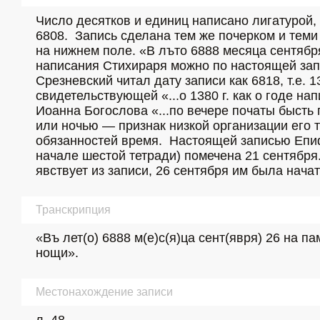
Число десятков и единиц написано лигатурой, п
6808.  Запись сделана тем же почерком и теми
на нижнем поле. «В лъто 6888 месяца сентября 
написания Стихираря можно по настоящей запи
Срезневский читал дату записи как 6818, т.е. 1
свидетельствующей «...о 1380 г. как о годе на
Иоанна Богослова «...по вечере початы бысть 
или ночью — признак низкой организации его 
обязанностей время.  Настоящей записью Епи
начале шестой тетради) помечена 21 сентября.
явствует из записи, 26 сентября им была начат
Транскрипция
«Въ лет(о) 6888 м(е)с(я)ца сент(явря) 26 на пам
нощи».
Местонахождение записи