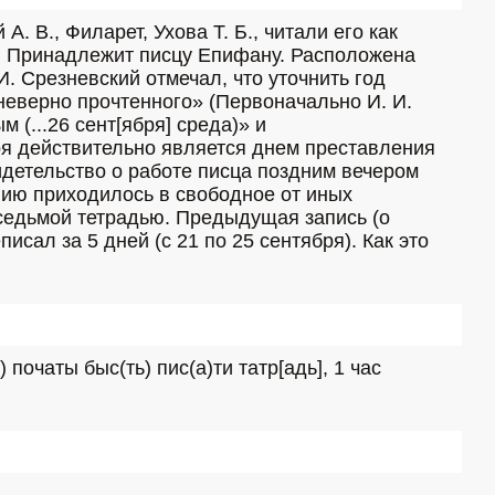
 В., Филарет, Ухова Т. Б., читали его как 
о. Принадлежит писцу Епифану. Расположена 
И. Срезневский отмечал, что уточнить год 
еверно прочтенного» (Первоначально И. И. 
 (...26 сент[ября] среда)» и 
бря действительно является днем преставления 
идетельство о работе писца поздним вечером 
нию приходилось в свободное от иных 
едьмой тетрадью. Предыдущая запись (о 
ал за 5 дней (с 21 по 25 сентября). Как это 
 початы быс(ть) пис(а)ти татр[адь], 1 час 