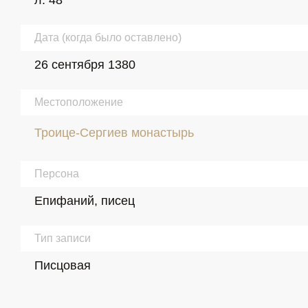
л. 48
Дата (когда было оставлено)
26 сентября 1380
Местоположение
Троице-Сергиев монастырь
Персона
Епифаний, писец
Тип записи
Писцовая