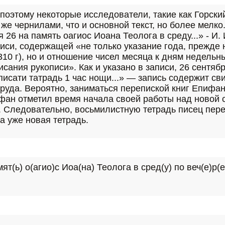
оэтому некоторые исследователи, такие как Горский А.
 же чернилами, что и основной текст, но более мелк
26 на память оагиос Иоана Теолога в среду...» - И. 
си, содержащей «не только указание года, прежде н
310 г), но и отношение чисел месяца к дням недельным
писания рукописи». Как и указано в записи, 26 сентя
писати татрадь 1 час нощи...» — запись содержит св
труда. Вероятно, заниматься перепиской книг Епифа
фан отметил время начала своей работы над новой с
 Следовательно, восьмилистную тетрадь писец перепис
а уже новая тетрадь.
ят(ь) о(агио)с Иоа(на) Теолога в сред(у) по веч(е)р(е)