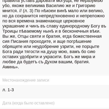
правила уставъ даровати могуща, не неразумѣю 
убо, якоже великима Василию же и Григорию 
мнится. // (л. 3) По нѣкоеи винѣ мало или велико, 
но да сохранится непредткновенно и непреложно 
по вся времена знаменающе церковное 
украшение и чинъ въ славу единородному Богу въ 
Троицы пѣваемому нынѣ и в бесконечныя вѣки. 
Вы же, Отцы святи и братия, егда божественная 
сия Писания проходите, и аще погрѣшение 
обрящете или неудобрение узрити, не порцыте 
Бога ради тягости на душу мою, вамъ бо сию 
оставих удобрити и украсити. Богъ же мира и 
любве да будетъ съ Духом вашим, братия. 
Аминь».
Местонахождение записи
л. 1-3
Дата (когда было оставлено)