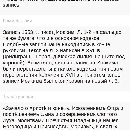
запись
Комментарий
Запись 1553 г., писец Иоаким. Л. 1-2 на фальцах, 
та же бумага, что и в основном кодексе. 
Подобные записи чаще находились в конце 
рукописи. Текст на л. 3 написан в XVII в. 
(филигрань - Геральдическая лилия  на щите под 
короной). Возможно, листы с записью Иоакима 
были переставлены в начало кодекса при новом 
переплетении Кормчей в XVII в.; при этом конец 
записи Иоакима был скопирован на новый л. 3.
Транскрипция
«Зачало о Христѣ и конець. Изволениемъ Отца и 
поспѣшениемь Сына и совершениемь Святого 
Духа, молитвами Пречистыя Владычица нашея 
Богородица и Приснодѣвы Мариамъ, и святых 