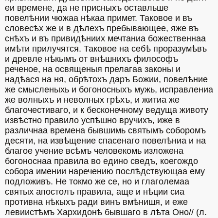
еи времене, да не присныхъ оставльше 
повелѣнии чюжаа нѣкаа примет. Таковое и въ 
словесѣх же и в дѣлехъ пребывающее, яже въ 
снѣхъ и въ привидѣниих мечтаниа божественнаа 
имѣти прилучятся. Таковое на себѣ проразумѣвъ 
и древле нѣкымъ от внѣшнихъ философъ 
реченое, на освященыя прелагаа законы и 
надѣася на ня, обрѣтохъ даръ Божии, повелѣние 
же смысленыхь и богоносныхъ мужь, исправлениа 
же волныхъ и неволных грѣхъ, и житиа же 
благочестиваго, и к бесконечному ведуща животу 
извѣстно правило успѣшно вручихъ, иже в 
различнаа времена бывшимь святымъ соборомъ 
десяти, на извѣщение спасенаго повелѣниа и на 
благое учение всѣмъ человекомь изложена 
богоноснаа правила во едино сведъ, коегождо 
собора имении наречению послѣдствующаа ему 
подложивъ. Не токмо же се, но и глаголемаа 
святых апостолъ правила, аще и нѣции сиа 
противна нѣкыхъ ради винъ вмѣнишя, и еже 
левиистѣмъ Хархидонѣ бывшаго в лѣта Оно// (л. 