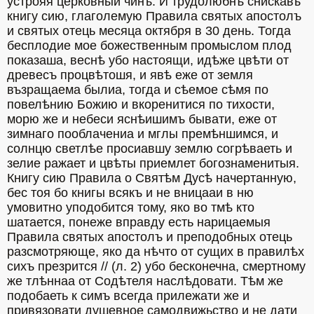
устрояя церковныи чинъ. И трудолюбнѣ снискавъ 
книгу сию, глаголемую Правила святых апостолъ 
и святых отець месяца октября в 30 день. Тогда 
бесплодие мое божественным промыслом плод 
показаша, веснѣ убо настоящи, идѣже цвѣти от 
древесъ процвѣтошя, и явѣ еже от земля 
възращаема былиа, тогда и сѣемое сѣмя по 
повелѣнию Божию и вкоренитися по тихости, 
морю же и небеси яснѣишимъ бывати, еже от 
зимнаго пооблачениа и мглы премѣншимся, и 
солнцю светлѣе просиавшу землю согрѣваеть и 
зелие ражает и цвѣты приемлет богознаменитыя. 
Книгу сию Правила о Святѣм Дусѣ начертанную, 
бес тоя бо книгы всякъ и не вницааи в ню 
умовитно уподобится тому, яко во тмѣ кто 
шатается, понеже вправду есть нарицаемыя 
Правила святых апостолъ и преподобных отець 
разсмотряюще, яко да нѣчто от сущих в правилѣх 
сихъ презрится // (л. 2) убо бесконечна, смертному 
же тлѣннаа от Содѣтеля наслѣдовати. Тѣм же 
подобаеть к симъ всегда прилежати же и 
привязовати душевное самодвижьство и не дати 