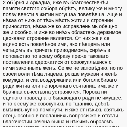
2 об.)рья и Аркадиа, иже въ благочестивнѣи 
памяти святого собора обрѣтъ, велику же и многу 
ползу ввести в житии могущаа повелѣвша. Аще и 
нѣкаа от нихь от тѣхь мѣстъ житии и строении 
приносится, нѣкаа же ко исправленымь обещно 
же и особно, и иже во инѣхь областехь держимое 
церквами строение является. От них же и се 
едино есть повелѣное ими, яко пѣвцемъ или 
четьцомъ въ причетъ приводимомъ, сирѣчь в 
поповьство по всему образу преже таковаго 
поставлениа сдержатися от совокупльшися с 
ними законныхъ женъ. Се же не заповѣдию, но по 
своеи воли тѣма лицема, рекше мужеви и женѣ 
комуждо, и сиа воздержаниа или боголюбиваго 
ради житиа или непорочнаго сочтаниа, има же и 
брачнаа съчестьвна устраяются. Порока ни 
единого праведнаго бывающаго ради не имущее, 
и то к сему же совокупихь по тщанию, добрѣ 
вмѣнивъ купно помянути, и яже от нѣкихь святыхъ 
отець особно в посланиихь вопроси же и отвѣти 
благочестии речена быша и нѣкымъ образомъ 