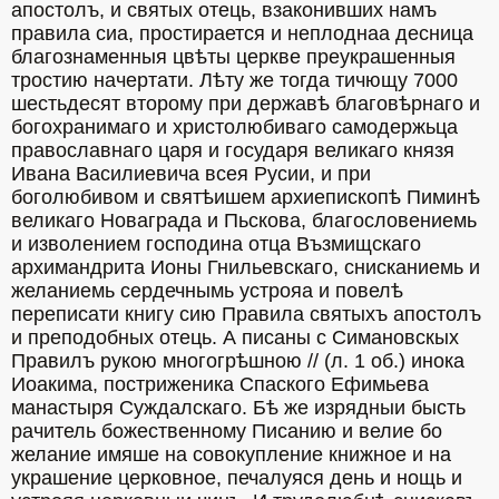
апостолъ, и святых отець, взаконивших намъ 
правила сиа, простирается и неплоднаа десница 
благознаменныя цвѣты церкве преукрашенныя 
тростию начертати. Лѣту же тогда тичющу 7000 
шестьдесят второму при державѣ благовѣрнаго и 
богохранимаго и христолюбиваго самодержьца 
православнаго царя и государя великаго князя 
Ивана Василиевича всея Русии, и при 
боголюбивом и святѣишем архиепископѣ Пиминѣ 
великаго Новаграда и Пьскова, благословениемь 
и изволением господина отца Възмищскаго 
архимандрита Ионы Гнильевскаго, снисканиемь и 
желаниемь сердечнымь устрояа и повелѣ 
переписати книгу сию Правила святыхъ апостолъ 
и преподобных отець. А писаны с Симановскых 
Правилъ рукою многогрѣшною // (л. 1 об.) инока 
Иоакима, постриженика Спаского Ефимьева 
манастыря Суждалскаго. Бѣ же изрядныи бысть 
рачитель божественному Писанию и велие бо 
желание имяше на совокупление книжное и на 
украшение церковное, печалуяся день и нощь и 