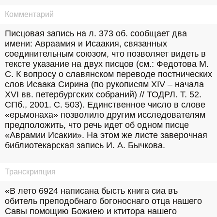
Комментарий
Писцовая запись на л. 373 об. сообщает два 
имени: Авраамия и Исаакия, связанных 
соединительным союзом, что позволяет видеть в 
тексте указание на двух писцов (см.: Федотова М. 
С. К вопросу о славянском переводе постнических 
слов Исаака Сирина (по рукописям XIV – начала 
XVI вв. петербургских собраний) // ТОДРЛ. Т. 52. 
СПб., 2001. С. 503). Единственное число в слове 
«ерьмонаха» позволило другим исследователям 
предположить, что речь идет об одном писце 
«Аврамии Исакии». На этом же листе заверочная 
библиотекарская запись И. А. Бычкова.
Транскрипция
«В лето 6924 написана бысть книга сиа въ 
обитель преподобнаго богоноснаго отца нашего 
Савы помощию Божиею и ктитора нашего 