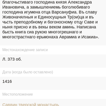
благочьстиваго господина князя Александра 
Ивановича, а замышлениемь боголюбиваго 
господина игумена отца Варсануфиа. Въ славу 
Живоначялныя и Единосущныя Тр(ои)ца и въ 
чьсть преподобному и богоносному отцу Саве и 
ныня присно и въ векы веком аминь. Написана 
бысть книга сиа рукою многогрешнаго и 
многострастнаго ерьмонаха Аврамиа и Исакиа».
Местонахождение записи
Л. 373 об.
Дата (когда было оставлено)
1416
Местоположение
Саввин тверской монастырь