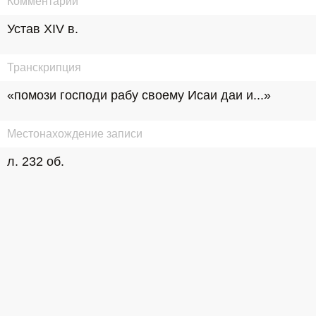
Комментарий
Устав XIV в.
Транскрипция
«помози господи рабу своему Исаи даи и...»
Местонахождение записи
л. 232 об.