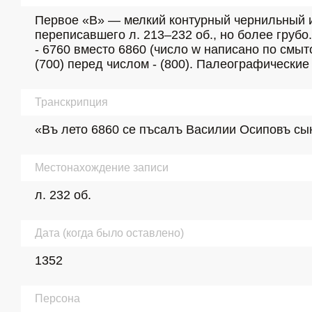
Первое «В» — мелкий контурный чернильный ин
переписавшего л. 213–232 об., но более грубо
- 6760 вместо 6860 (число w написано по смыт
(700) перед числом - (800). Палеографические
Транскрипция
«Въ лето 6860 се пъсалъ Василии Осиповъ сынъ
Местонахождение записи
л. 232 об.
Дата (когда было оставлено)
1352
Персона