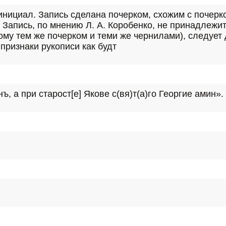
ициал. Запись сделана почерком, схожим с почерко
. Запись, по мнению Л. А. Коробенко, не принадлежит
ому тем же почерком и теми же чернилами), следует 
 признаки рукописи как будт
, а при старост[е] Якове с(вя)т(а)го Георгие амин».