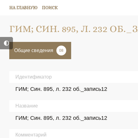
НА ГЛАВНУЮ
ПОИСК
ГИМ; СИН. 895, Л. 232 ОБ.
Общие сведения
08
Идентификатор
ГИМ; Син. 895, л. 232 об._запись12
Название
ГИМ; Син. 895, л. 232 об._запись12
Комментарий