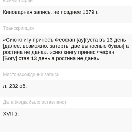
Комментарий
Киноварная запись, не позднее 1679 г.
Транскрипция
«Сию книгу принесъ Феофан [ау]густа въ 13 день 
[далее, возможно, затерты две выносные буквы] а 
ростина не дана». «сию книгу принес Фефан 
[Богу] став 13 день а ростина не дана»
Местонахождение записи
л. 232 об.
Дата (когда было оставлено)
XVII в.