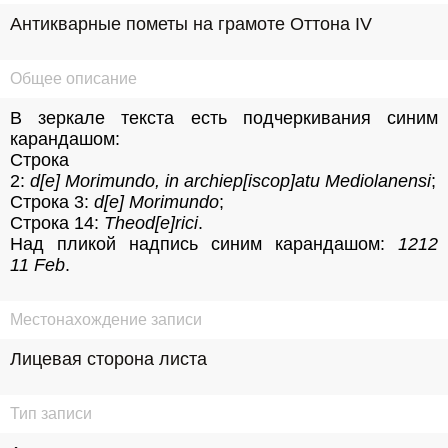
Антикварные пометы на грамоте Оттона IV
Общее описание
В зеркале текста есть подчеркивания синим 
карандашом:
Строка 
2: 
d[e] Morimundo, in archiep[iscop]atu Mediolanensi
;
Строка 3: 
d[e] Morimundo
;
Строка 14: 
Theod[e]rici
.
Над пликой надпись синим карандашом: 
1212 
11 Feb
.
Местонахождение записи
Лицевая сторона листа
Тип записи