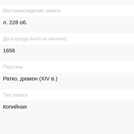
Местонахождение записи
л. 228 об.
Дата (когда было оставлено)
1658
Персона
Ратко, диакон (XIV в.)
Тип записи
Копийная