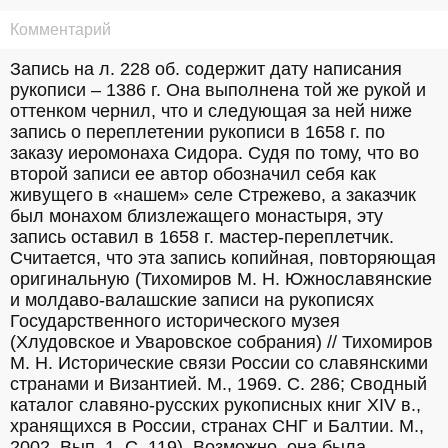
Комментарий
Запись на л. 228 об. содержит дату написания 
рукописи – 1386 г. Она выполнена той же рукой и 
оттенком чернил, что и следующая за ней ниже 
запись о переплетении рукописи в 1658 г. по 
заказу иеромонаха Сидора. Судя по тому, что во 
второй записи ее автор обозначил себя как 
живущего в «нашем» селе Стрежево, а заказчик 
был монахом близлежащего монастыря, эту 
запись оставил в 1658 г. мастер-переплетчик. 
Считается, что эта запись копийная, повторяющая 
оригинальную (Тихомиров М. Н. Южнославянские 
и молдаво-валашские записи на рукописях 
Государственного исторического музея 
(Хлудовское и Уваровское собрания) // Тихомиров 
М. Н. Исторические связи России со славянскими 
странами и Византией. М., 1969. С. 286; Сводный 
каталог славяно-русских рукописных книг XIV в., 
хранящихся в России, странах СНГ и Балтии. М., 
2002. Вып. 1. С. 119). Возможно, она была 