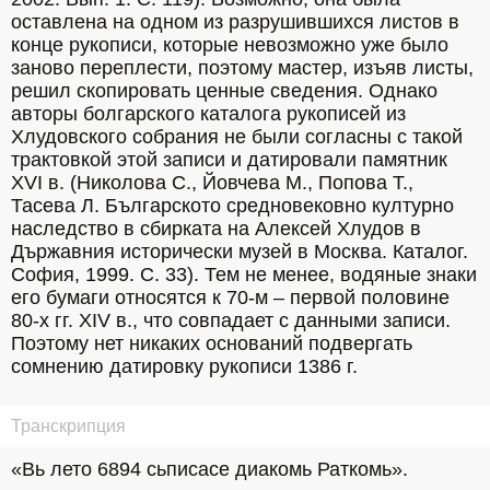
оставлена на одном из разрушившихся листов в 
конце рукописи, которые невозможно уже было 
заново переплести, поэтому мастер, изъяв листы, 
решил скопировать ценные сведения. Однако 
авторы болгарского каталога рукописей из 
Хлудовского собрания не были согласны с такой 
трактовкой этой записи и датировали памятник 
XVI в. (Николова С., Йовчева М., Попова Т., 
Тасева Л. Българското средновековно културно 
наследство в сбирката на Алексей Хлудов в 
Държавния исторически музей в Москва. Каталог. 
София, 1999. С. 33). Тем не менее, водяные знаки 
его бумаги относятся к 70-м – первой половине 
80-х гг. XIV в., что совпадает с данными записи. 
Поэтому нет никаких оснований подвергать 
сомнению датировку рукописи 1386 г.
Транскрипция
«Вь лето 6894 сьписасе диакомь Раткомь».