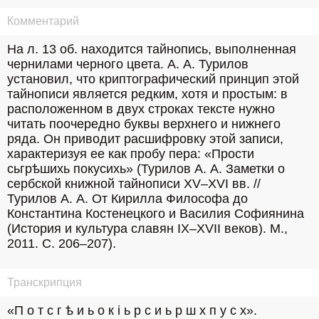
Комментарий
На л. 13 об. находится тайнопись, выполненная 
чернилами черного цвета. А. А. Турилов 
установил, что криптографический принцип этой 
тайнописи является редким, хотя и простым: в 
расположенном в двух строках тексте нужно 
читать поочередно буквы верхнего и нижнего 
ряда. Он приводит расшифровку этой записи, 
характеризуя ее как пробу пера: «Прости 
сьгрѣшихь покусихь» (Турилов А. А. Заметки о 
сербской книжной тайнописи XV–XVI вв. // 
Турилов А. А. От Кирилла Философа до 
Константина Костенецкого и Василия Софиянина 
(История и культура славян IX–XVII веков). М., 
2011. С. 206–207).
Транскрипция
«П о т с г ѣ и ь о к i ь р с и ь р ш х п у с х».