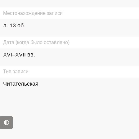
Местонахождение записи
л. 13 об.
Дата (когда было оставлено)
XVI–XVII вв.
Тип записи
Читательская