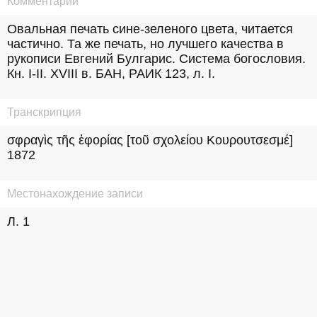
Комментарий
Овальная печать сине-зеленого цвета, читается 
частично. Та же печать, но лучшего качества в 
рукописи Евгений Булгарис. Система богословия. 
Кн. I-II. XVIII в. БАН, РАИК 123, л. I.
Транскрипция
σφραγὶς τῆς ἐφορίας [τοῦ σχολείου Κουρουτσεσμέ] 
1872
Местонахождение записи
Л. 1