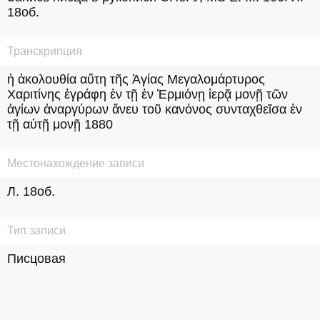
18об.
Транскрипция
ἡ ἀκολουθία αὔτη τῆς Ἁγίας Μεγαλομάρτυρος 
Χαριτίνης ἐγράφη ἐν τῇ ἐν Ἑρμιόνῃ ἱερᾷ μονῇ τῶν 
ἁγίων ἀναργύρων ἄνευ τοῦ κανόνος συνταχθεῖσα ἐν 
τῇ αὐτῇ μονῇ 1880
Местонахождение записи
Л. 18об.
Тип записи
Писцовая