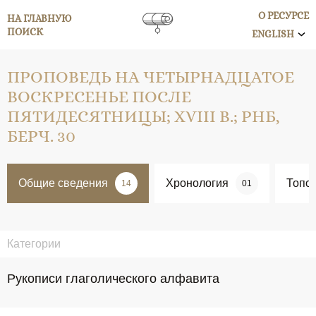
О РЕСУРСЕ
НА ГЛАВНУЮ
ПОИСК
ENGLISH
ПРОПОВЕДЬ НА ЧЕТЫРНАДЦАТОЕ
ВОСКРЕСЕНЬЕ ПОСЛЕ
ПЯТИДЕСЯТНИЦЫ; XVIII В.; РНБ,
БЕРЧ. 30
Общие сведения
Хронология
Топо
14
01
Категории
Рукописи глаголического алфавита