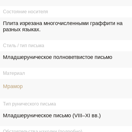
Состояние носителя
Плита изрезана многочисленными граффити на 
разных языках.
Стиль / тип письма
Младшеруническое полноветвистое письмо
Материал
Мрамор
Тип рунического письма
Младшеруническое письмо (VIII–XI вв.)
Обстоятельства находки (подробно)