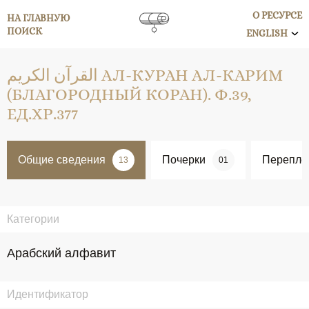
О РЕСУРСЕ
НА ГЛАВНУЮ
ПОИСК
ENGLISH
القرآن الكريم АЛ-КУРАН АЛ-КАРИМ
(БЛАГОРОДНЫЙ КОРАН). Ф.39,
ЕД.ХР.377
Общие сведения
Почерки
Перепле
13
01
Категории
Арабский алфавит
Идентификатор