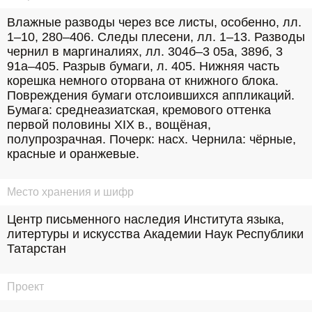
Влажные разводы через все листы, особенно, лл. 
1–10, 280–406. Следы плесени, лл. 1–13. Разводы 
чернил в маргиналиях, лл. 304б–3 05а, 389б, 3 
91а–405. Разрыв бумаги, л. 405. Нижняя часть 
корешка немного оторвана от книжного блока. 
Повреждения бумаги отслоившихся аппликаций. 
Бумага: среднеазиатская, кремового оттенка 
первой половины ХIХ в., вощёная, 
полупрозрачная. Почерк: насх. Чернила: чёрные, 
красные и оранжевые.
Место хранения и шифр
Центр письменного наследия Института языка, 
литертуры и искусства Академии Наук Республики 
Татарстан
Проект