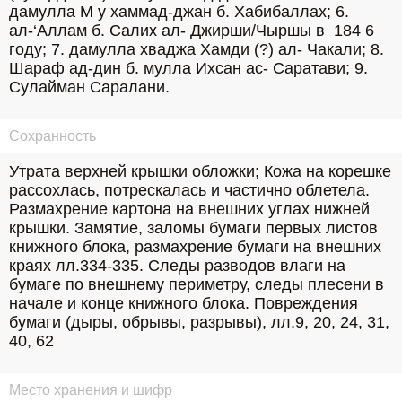
дамулла М у хаммад-джан б. Хабибаллах; 6. 
ал-‘Аллам б. Салих ал- Джирши/Чыршы в  184 6 
году; 7. дамулла хваджа Хамди (?) ал- Чакали; 8. 
Шараф ад-дин б. мулла Ихсан ас- Саратави; 9. 
Сулайман Саралани.
Сохранность
Утрата верхней крышки обложки; Кожа на корешке 
рассохлась, потрескалась и частично облетела. 
Размахрение картона на внешних углах нижней 
крышки. Замятие, заломы бумаги первых листов 
книжного блока, размахрение бумаги на внешних 
краях лл.334-335. Следы разводов влаги на 
бумаге по внешнему периметру, следы плесени в 
начале и конце книжного блока. Повреждения 
бумаги (дыры, обрывы, разрывы), лл.9, 20, 24, 31, 
40, 62
Место хранения и шифр