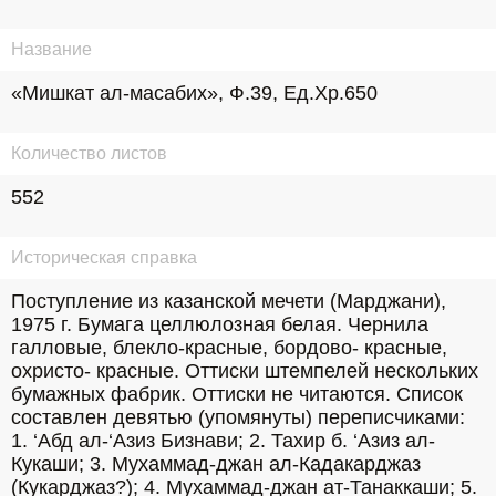
Название
«Мишкат ал-масабих», Ф.39, Ед.Хр.650
Количество листов
552
Историческая справка
Поступление из казанской мечети (Марджани), 
1975 г. Бумага целлюлозная белая. Чернила 
галловые, блекло-красные, бордово- красные, 
охристо- красные. Оттиски штемпелей нескольких 
бумажных фабрик. Оттиски не читаются. Список 
составлен девятью (упомянуты) переписчиками: 
1. ‘Абд ал-‘Азиз Бизнави; 2. Тахир б. ‘Азиз ал- 
Кукаши; 3. Мухаммад-джан ал-Кадакарджаз 
(Кукарджаз?); 4. Мухаммад-джан ат-Танаккаши; 5. 