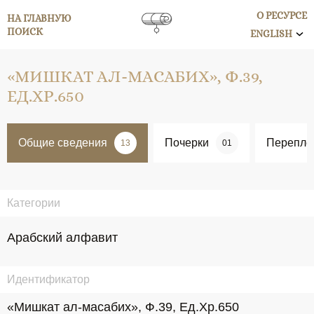
О РЕСУРСЕ
НА ГЛАВНУЮ
ПОИСК
ENGLISH
«МИШКАТ АЛ-МАСАБИХ», Ф.39,
ЕД.ХР.650
Общие сведения
Почерки
Перепле
13
01
Категории
Арабский алфавит
Идентификатор
«Мишкат ал-масабих», Ф.39, Ед.Хр.650