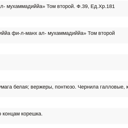
л- мухаммадиййа» Том второй. Ф.39, Ед.Хр.181
ниййа фи-л-манх ал- мухаммадиййа» Том второй
мага белая; вержеры, понтюзо. Чернила галловые, 
о концам корешка.