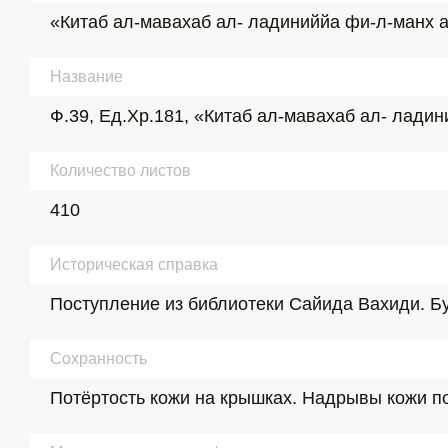
«Китаб ал-мавахаб ал- ладиниййа фи-л-манх а
Название
Ф.39, Ед.Хр.181, «Китаб ал-мавахаб ал- лади
Количество листов
410
Историческая справка
Поступление из библиотеки Сайида Вахиди. Бу
Сохранность
Потёртость кожи на крышках. Надрывы кожи п