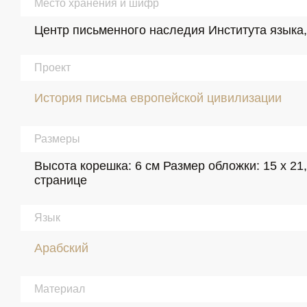
Место хранения и шифр
Центр письменного наследия Института языка,
Проект
История письма европейской цивилизации
Размеры
Высота корешка: 6 см Размер обложки: 15 х 21,5
странице
Язык
Арабский
Материал