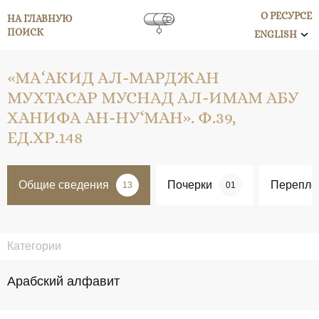
О РЕСУРСЕ
НА ГЛАВНУЮ
ПОИСК
ENGLISH
«МА‘АКИД АЛ-МАРДЖАН
МУХТАСАР МУСНАД АЛ-ИМАМ АБУ
ХАНИФА АН-НУ‘МАН». Ф.39,
ЕД.ХР.148
Общие сведения
Почерки
Перепле
13
01
Категории
Арабский алфавит