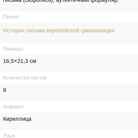
письма (скоропись), аутентичный формуляр.
Проект
История письма европейской цивилизации
Размеры
16,5×21,3 см
Количество листов
8
Алфавит
Кириллица
Язык