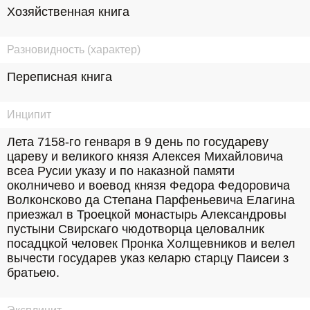
Хозяйственная книга
Разновидность (характер)
Переписная книга
Инципит
Лета 7158-го генваря в 9 день по государеву 
цареву и великого князя Алексея Михайловича 
всеа Русии указу и по наказной памяти 
околничево и воевод князя Федора Федоровича 
Волконсково да Степана Парфеньевича Елагина 
приезжал в Троецкой монастырь Александровы 
пустыни Свирскаго чюдотворца целовалник 
посадцкой человек Пронка Холщевников и велел 
вычести государев указ келарю старцу Паисеи з 
братьею.