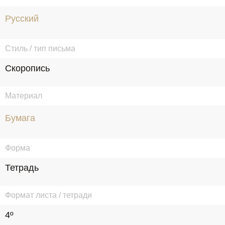
Русский
Стиль / тип письма
Скоропись
Материал
Бумага
Форма
Тетрадь
Формат листа / тетради
4º