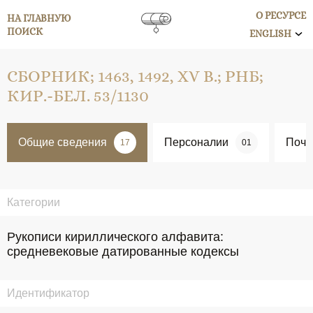
О РЕСУРСЕ
НА ГЛАВНУЮ
ПОИСК
ENGLISH
СБОРНИК; 1463, 1492, XV В.; РНБ;
КИР.-БЕЛ. 53/1130
Общие сведения
Персоналии
Поче
17
01
Категории
Рукописи кириллического алфавита:
средневековые датированные кодексы
Идентификатор