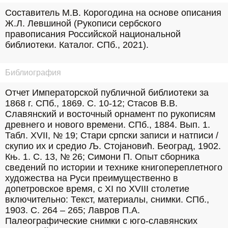
Составитель М.В. Корогодина на основе описания 
Ж.Л. Левшиной (Рукописи сербского 
правописания Российской национальной 
библиотеки. Каталог. СПб., 2021).
Библиография
Отчет Императорской публичной библиотеки за 
1868 г. СПб., 1869. С. 10-12; Стасов В.В. 
Славянский и восточный орнамент по рукописям 
древнего и нового времени. СПб., 1884. Вып. 1. 
Табл. XVII, № 19; Стари српски записи и натписи / 
скупио их и средио Љ. Стоjановић. Београд, 1902. 
Књ. 1. С. 13, № 26; Симони П. Опыт сборника 
сведений по истории и технике книгопереплетного 
художества на Руси преимущественно в 
допетровское время, с XI по XVIII столетие 
включительно: Текст, материалы, снимки. СПб., 
1903. С. 264 – 265; Лавров П.А. 
Палеографические снимки с юго-славянских 