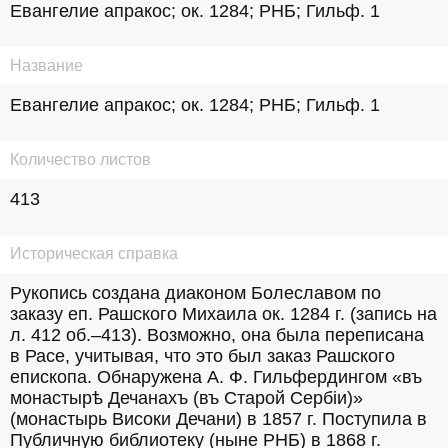
Евангелие апракос; ок. 1284; РНБ; Гильф. 1
Название
Евангелие апракос; ок. 1284; РНБ; Гильф. 1
Количество листов
413
Историческая справка
Рукопись создана диаконом Болеславом по 
заказу еп. Рашского Михаила ок. 1284 г. (запись на 
л. 412 об.–413). Возможно, она была переписана 
в Расе, учитывая, что это был заказ Рашского 
епископа. Обнаружена А. Ф. Гильфердингом «въ 
монастырѣ Дечанахъ (въ Старой Сербiи)» 
(монастырь Високи Дечани) в 1857 г. Поступила в 
Публичную библиотеку (ныне РНБ) в 1868 г.
