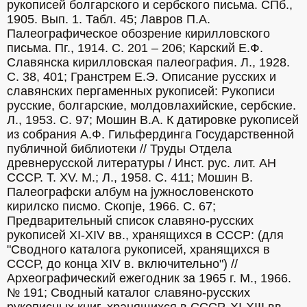
рукописей болгарского и сербского письма. СПб., 
1905. Вып. 1. Табл. 45; Лавров П.А. 
Палеографическое обозрение кирилловского 
письма. Пг., 1914. С. 201 – 206; Карский Е.Ф. 
Славянска кирилловская палеография. Л., 1928. 
С. 38, 401; Гранстрем Е.Э. Описание русских и 
славянских пергаменных рукописей: Рукописи 
русские, болгарские, молдовлахийские, сербские. 
Л., 1953. С. 97; Мошин В.А. К датировке рукописей 
из собрания А.Ф. Гильфердинга Государственной 
публичной библиотеки // Труды Отдела 
древнерусской литературы / Инст. рус. лит. АН 
СССР. Т. XV. М.; Л., 1958. С. 411; Мошин В. 
Палеографски албум на jужнословенското 
кирилско писмо. Скопjе, 1966. С. 67; 
Предварительный список славяно-русских 
рукописей XI-XIV вв., хранящихся в СССР: (для 
"Сводного каталога рукописей, хранящихся в 
СССР, до конца XIV в. включительно") // 
Археографический ежегодник за 1965 г. М., 1966. 
№ 191; Сводный каталог славяно-русских 