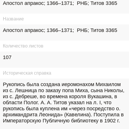
Апостол апракос; 1366–1371;  РНБ; Титов 3365
Название
Апостол апракос; 1366–1371;  РНБ; Титов 3365
Количество листов
107
Историческая справка
Рукопись была создана иеромонахом Михаилом 
из с. Лешница по заказу попа Миха, сына Николы, 
из с. Дебреше, во времена короля Вукашина, в 
области Полог. А. А. Титов указал на л. I, что 
рукопись была куплена им «через посредство о. 
архимандрита Леонида» (Кавелина). Поступила в 
Императорскую Публичную библиотеку в 1902 г.