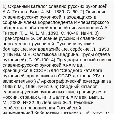
1) Охранный каталог славяно-русских рукописей 
А.А. Титова. Вып. 4. М., 1889. С. 60. 2) Описание 
славяно-русских рукописей, находящихся в 
собрании члена-корреспондента Императорского 
общества любителей древней письменности А.А. 
Титова. Т. 1. Ч. 1. М., 1893. С. 48-49. № 44. 3) 
Гранстрем Е.Э. Описание русских и славянских 
пергаменных рукописей: Рукописи русские, 
болгарские, молдовлахийские, сербские. Л., 1953 
(ГПБ им. М.Е. Салтыкова-Щедрина. Труды отдела 
рукописей). С. 99-100. 4) Предварительный список 
славяно-русских рукописей XI-XIV вв., 
хранящихся в СССР: (для "Сводного каталога 
рукописей, хранящихся в СССР, до конца XIV в. 
включительно") // Археографический ежегодник за 
1965 г. М., 1966. № 519. 5) Сводный каталог 
славяно-русских рукописных книг, хранящихся в 
России, странах СНГ и Балтии. XIV век. Вып. 1. 
М., 2002. № 32. 6) Левшина Ж.Л. Рукописи 
сербского правописания Российской 
национальной библиотеки. Каталог. СПб., 2021. С. 