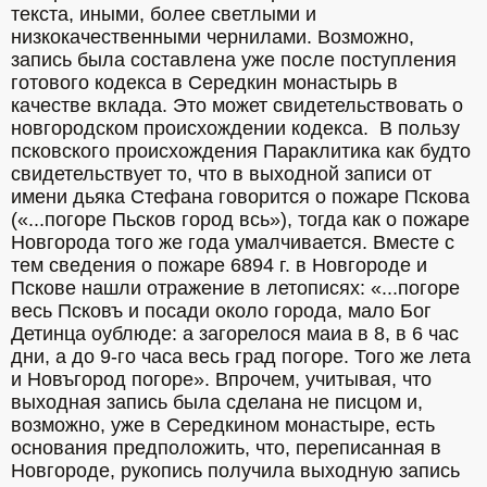
текста, иными, более светлыми и 
низкокачественными чернилами. Возможно, 
запись была составлена уже после поступления 
готового кодекса в Середкин монастырь в 
качестве вклада. Это может свидетельствовать о 
новгородском происхождении кодекса.  В пользу 
псковского происхождения Параклитика как будто 
свидетельствует то, что в выходной записи от 
имени дьяка Стефана говорится о пожаре Пскова 
(«...погоре Пьсков город всь»), тогда как о пожаре 
Новгорода того же года умалчивается. Вместе с 
тем сведения о пожаре 6894 г. в Новгороде и 
Пскове нашли отражение в летописях: «...погоре 
весь Псковъ и посади около города, мало Бог 
Детинца оублюде: а загорелося маиа в 8, в 6 час 
дни, а до 9-го часа весь град погоре. Того же лета 
и Новъгород погоре». Впрочем, учитывая, что 
выходная запись была сделана не писцом и, 
возможно, уже в Середкином монастыре, есть 
основания предположить, что, переписанная в 
Новгороде, рукопись получила выходную запись 