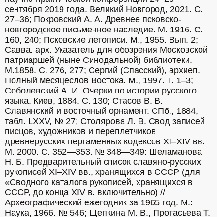
сентября 2019 года. Великий Новгород, 2021. С. 
27–36; Покровский А. А. Древнее псковско-
новгородское письменное наследие. М. 1916. С. 
160, 240; Псковские летописи. М., 1955. Вып. 2; 
Савва. арх. Указатель для обозрения Московской 
патриаршей (ныне Синодальной) библиотеки. 
М.1858. С. 276, 277; Сергий (Спасский), архиеп. 
Полный месяцеслов Востока. М., 1997. Т. 1–3; 
Соболевский А. И. Очерки по истории русского 
языка. Киев, 1884. С. 130; Стасов В. В. 
Славянский и восточный орнамент. СПб., 1884, 
табл. LXXV, № 27; Столярова Л. В. Свод записей 
писцов, художников и переплетчиков 
древнерусских пергаменных кодексов XI–XIV вв. 
М. 2000. С. 352—353, № 348—349; Шеламанова 
Н. Б. Предварительный список славяно-русских 
рукописей XI–XIV вв., хранящихся в СССР (для 
«Сводного каталога рукописей, хранящихся в 
СССР, до конца XIV в. включительно) // 
Археографический ежегодник за 1965 год. М.: 
Наука, 1966. № 546; Щепкина М. В., Протасьева Т. 