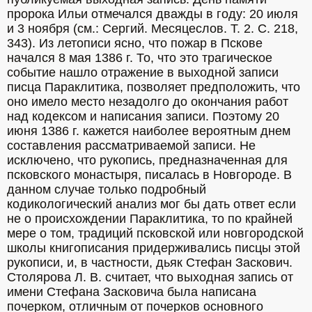
пророка Ильи отмечался дважды в году: 20 июля 
и 3 ноября (см.: Сергий. Месяцеслов. Т. 2. С. 218, 
343). Из летописи ясно, что пожар в Пскове 
начался 8 мая 1386 г. То, что это трагическое 
событие нашло отражение в выходной записи 
писца Параклитика, позволяет предположить, что 
оно имело место незадолго до окончания работ 
над кодексом и написания записи. Поэтому 20 
июня 1386 г. кажется наиболее вероятным днем 
составления рассматриваемой записи. Не 
исключено, что рукопись, предназначенная для 
псковского монастыря, писалась в Новгороде. В 
данном случае только подробный 
кодикологический анализ мог бы дать ответ если 
не о происхождении Параклитика, то по крайней 
мере о том, традиций псковской или новгородской 
школы книгописания придерживались писцы этой 
рукописи, и, в частности, дьяк Стефан Заскович.  
Столярова Л. В. считает, что выходная запись от 
имени Стефана Засковича была написана 
почерком, отличным от почерков основного 