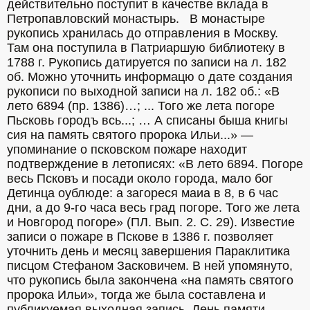
действительно поступит в качестве вклада в 
Петропавловский монастырь.   В монастыре 
рукопись хранилась до отправления в Москву. 
Там она поступила в Патриаршую библиотеку в 
1788 г. Рукопись датируется по записи на л. 182 
об. Можно уточнить информацю о дате создания 
рукописи по выходной записи на л. 182 об.: «В 
лето 6894 (пр. 1386)…; ... Того же лета погоре 
Пьсковь городъ всь...; … А списаны быша книгы 
сия на память святого пророка Ильи...» — 
упоминание о псковском пожаре находит 
подтверждение в летописях: «В лето 6894. Погоре 
весь Псковъ и посади около города, мало бог 
Детинца оублюде: а загореся маиа в 8, в 6 час 
дни, а до 9-го часа весь град погоре. Того же лета 
и Новгород погоре» (ПЛ. Вып. 2. С. 29). Известие 
записи о пожаре в Пскове в 1386 г. позволяет 
уточнить день и месяц завершения Параклитика 
писцом Стефаном Засковичем. В ней упомянуто, 
что рукопись была закончена «на память святого 
пророка Ильи», тогда же была составлена и 
публикуемая выходная запись. День памяти 