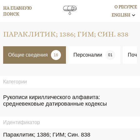
О РЕСУРСЕ
НА ГЛАВНУЮ
ПОИСК
ENGLISH
ПАРАКЛИТИК; 1386; ГИМ; СИН. 838
Общие сведения
Персоналии
Поче
16
01
Категории
Рукописи кириллического алфавита:
средневековые датированные кодексы
Идентификатор
Параклитик; 1386; ГИМ; Син. 838