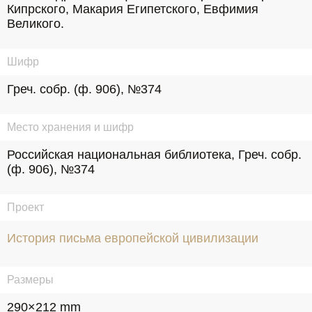
Кипрского, Макария Египетского, Евфимия 
Великого.
Шифр
Греч. собр. (ф. 906), №374
Место хранения и шифр
Российская национальная библиотека, Греч. собр. 
(ф. 906), №374
Проект
История письма европейской цивилизации
Размеры
290×212 mm