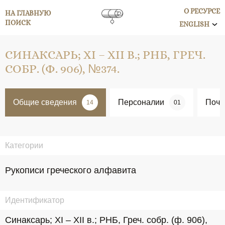
О РЕСУРСЕ
НА ГЛАВНУЮ
ПОИСК
ENGLISH
СИНАКСАРЬ; XI – XII В.; РНБ, ГРЕЧ.
СОБР. (Ф. 906), №374.
Общие сведения
Персоналии
Поче
14
01
Категории
Рукописи греческого алфавита
Идентификатор
Синаксарь; XI – XII в.; РНБ, Греч. собр. (ф. 906), 