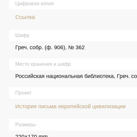
Цифровая копия
Ссылка
Шифр
Греч. собр. (ф. 906), № 362
Место хранения и шифр
Российская национальная библиотека, Греч. со
Проект
История письма европейской цивилизации
Размеры
220×170 mm