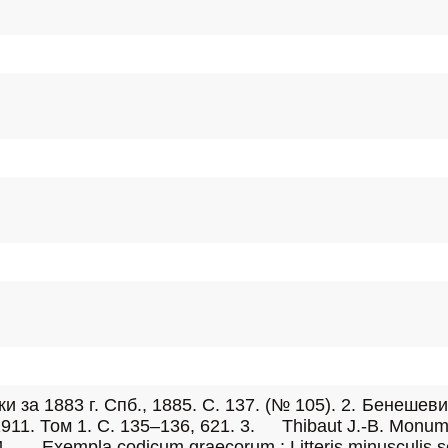
 Monuments de la notation ekphonetique et hagiopolite de 
Ed. 