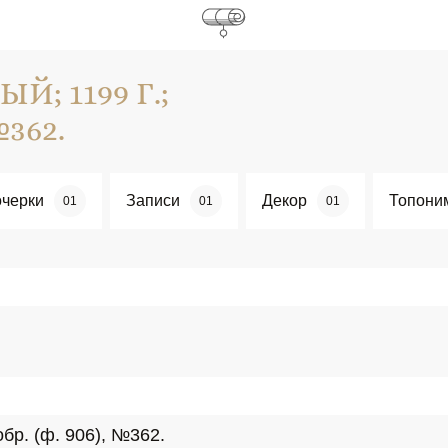
; 1199 Г.;
№362.
черки
Записи
Декор
Топони
01
01
01
обр. (ф. 906), №362.