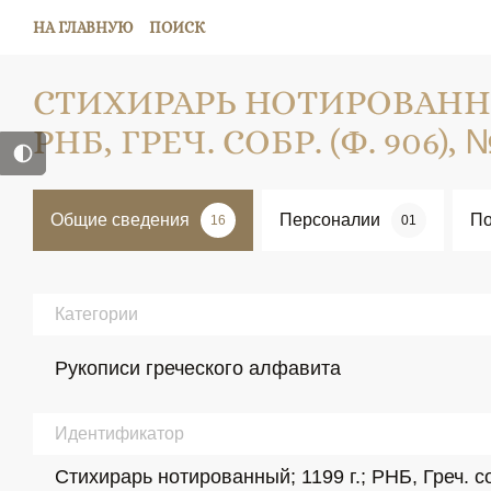
НА ГЛАВНУЮ
ПОИСК
СТИХИРАРЬ НОТИРОВАННЫЙ
РНБ, ГРЕЧ. СОБР. (Ф. 906), 
Общие сведения
Персоналии
По
16
01
Категории
Рукописи греческого алфавита
Идентификатор
Стихирарь нотированный; 1199 г.; РНБ, Греч. с