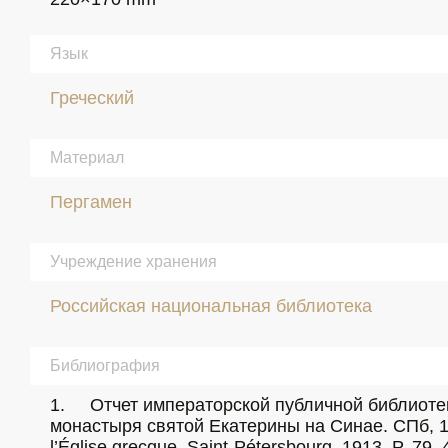
Язык
Греческий
Материал
Пергамен
Учреждение хранения
Российская национальная библиотека
Библиография
1.	Отчет императорской публичной библиотеки за 1883 г. Спб., 1885. С. 137. (№ 105). 2.	Бенешевич В. Н. Описание греческих рукописей 
монастыря святой Екатерины на Синае. СПб, 1911. Том 1. С. 135–136, 621. 3.	Thibaut J.-B.
l’Église grecque. Saint-Pétersbourg, 1913. P. 79. 4.	Exempla codicum graecorum : Litteris minusculis scriptorum annorumque notis instructorum / 