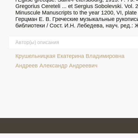
Gregorius Cereteli ... et Sergius Sobolevski. Vol. 2: Codices petr
Minuscule Manuscripts to the year 1200, VI, plate 444 6.	Гранстрем Е. Э. Каталог греческих рукописей ленинградских хран
Герцман Е. В. Греческие музыкальные рукописи Петербурга. Т. 1. СПб, 1996. №
библиотеки / Сост. И.Н. Лебедева, науч. ред.:
Автор(ы) описания
Крушельницкая Екатерина Владимировна
Андреев Александр Андреевич