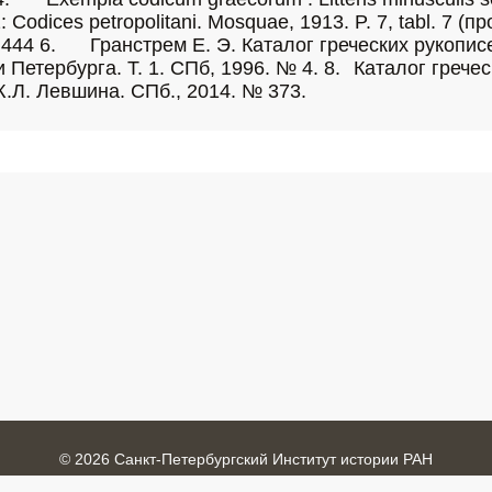
opolitani. Mosquae, 1913. P. 7, tabl. 7 (проверить). 5.	К.  a n d  S.  L a k
илищ. № 325. 7.	
 4. 8.	Каталог греческих рукописей Российской национальной 
 Ж.Л. Левшина. СПб., 2014. № 373.
© 2026 Санкт-Петербургский Институт истории РАН