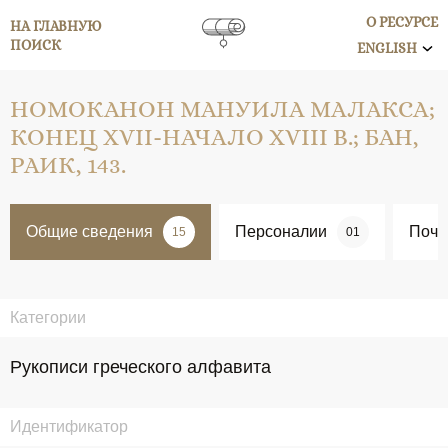
О РЕСУРСЕ
НА ГЛАВНУЮ
ПОИСК
ENGLISH
НОМОКАНОН МАНУИЛА МАЛАКСА;
КОНЕЦ XVII-НАЧАЛО XVIII В.; БАН,
РАИК, 143.
Общие сведения
Персоналии
Поче
15
01
Категории
Рукописи греческого алфавита
Идентификатор